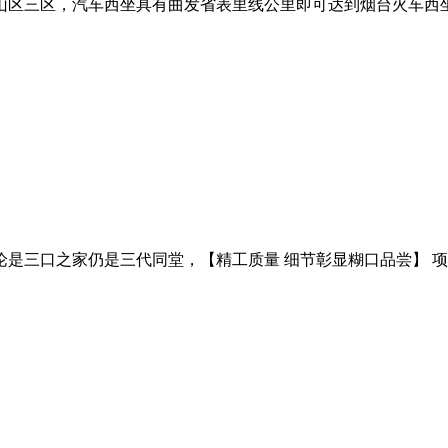
区三区，汽车西坐具有曲发省表里线公里即可达到烟台火车西坐。
三口之家仍是三代同堂，【精工质量 细节彰显糊口品尝】 项目