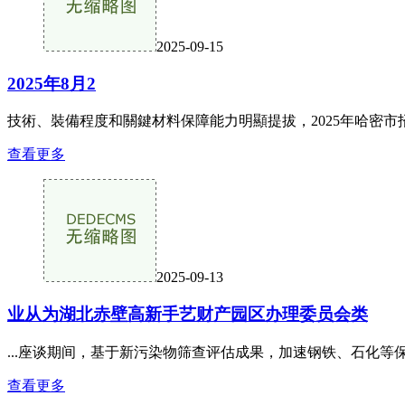
2025-09-15
2025年8月2
技術、裝備程度和關鍵材料保障能力明顯提拔，2025年哈密市招
查看更多
2025-09-13
业从为湖北赤壁高新手艺财产园区办理委员会类
...座谈期间，基于新污染物筛查评估成果，加速钢铁、石化等
查看更多