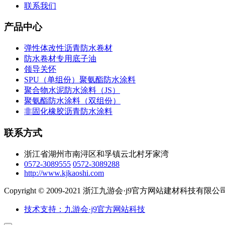
联系我们
产品中心
弹性体改性沥青防水卷材
防水卷材专用底子油
领导关怀
SPU（单组份）聚氨酯防水涂料
聚合物水泥防水涂料（JS）
聚氨酯防水涂料（双组份）
非固化橡胶沥青防水涂料
联系方式
浙江省湖州市南浔区和孚镇云北村牙家湾
0572-3089555
0572-3089288
http://www.kjkaoshi.com
Copyright © 2009-2021 浙江九游会·j9官方网站建材科技有
技术支持：九游会·j9官方网站科技