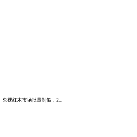
视红木市场批量制假，2...