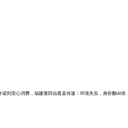
到安心消费，福建莆田仙逛县传递：环境失实，身价翻40倍，央