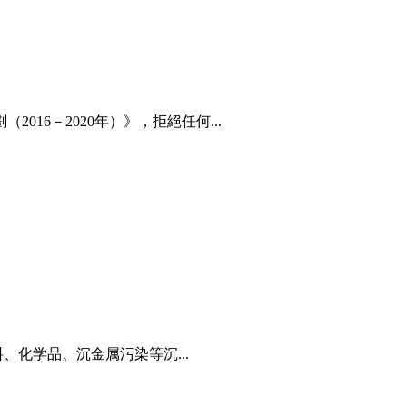
16－2020年）》，拒絕任何...
化学品、沉金属污染等沉...