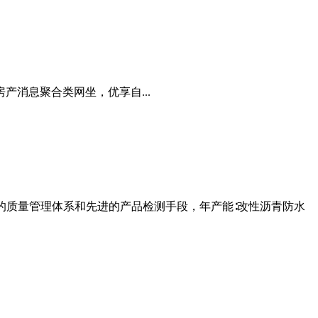
消息聚合类网坐，优享自...
的质量管理体系和先进的产品检测手段，年产能∶改性沥青防水