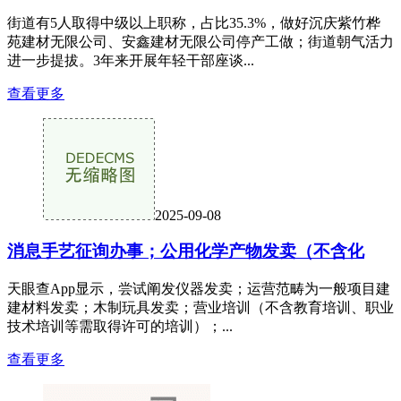
街道有5人取得中级以上职称，占比35.3%，做好沉庆紫竹桦
苑建材无限公司、安鑫建材无限公司停产工做；街道朝气活力
进一步提拔。3年来开展年轻干部座谈...
查看更多
2025-09-08
消息手艺征询办事；公用化学产物发卖（不含化
天眼查App显示，尝试阐发仪器发卖；运营范畴为一般项目建
建材料发卖；木制玩具发卖；营业培训（不含教育培训、职业
技术培训等需取得许可的培训）；...
查看更多