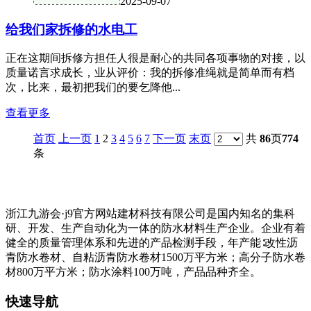
2025-09-07
给我们家拆修的水电工
正在这期间拆修方担任人很是耐心的共同各项事物的对接，以
质量诺言求成长，业从评价：我的拆修准绳就是简单而有档
次，比来，最初把我们的要乞降他...
查看更多
首页
上一页
1
2
3
4
5
6
7
下一页
末页
共
86
页
774
条
浙江九游会·j9官方网站建材科技有限公司是国内知名的集科
研、开发、生产自动化为一体的防水材料生产企业。企业有着
健全的质量管理体系和先进的产品检测手段，年产能∶改性沥
青防水卷材、自粘沥青防水卷材1500万平方米；高分子防水卷
材800万平方米；防水涂料100万吨，产品品种齐全。
快速导航