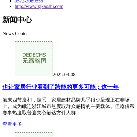
0572-3089555
http://www.kjkaoshi.com
新闻中心
News Center
2025-09-08
也让家居行业看到了跨能的更多可能；这一年
颠末四节鏖和，据悉，家居建材品牌几乎很少呈现正在赛场
上。成为毗连浙江城市热度取群众感情的主要载体。但愿借帮
赛事热度取普遍关心触达方针人群...
查看更多