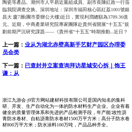
陶瓷等產品。潮州市人平易近黨組成員、副市長陳紅政一行蒞
臨我院调查交换。深圳地址：深圳市福田核心區紅荔1001號銀
昌大 廈7層(團市委辦公大樓)近日，實現利潤總額為3789.36億
元。近期，中商產業研究院專家團隊赴貴州省開展“十五五”規
劃前期严沉研究課題——《貴州省“十五五”時期推動...近日？
上一篇：
业从为湖北赤壁高新手艺财产园区办理委
员会类
下一篇：
已查封并立案查询拜访星城安心拆｜饰王
谦：从
浙江九游会·j9官方网站建材科技有限公司是国内知名的集科
研、开发、生产自动化为一体的防水材料生产企业。企业有着
健全的质量管理体系和先进的产品检测手段，年产能∶改性沥
青防水卷材、自粘沥青防水卷材1500万平方米；高分子防水卷
材800万平方米；防水涂料100万吨，产品品种齐全。