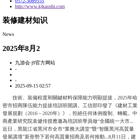
0572-3089555
http://www.kjkaoshi.com
装修建材知识
News
2025年8月2
九游会·j9官方网站
-
-
2025-09-15 02:57
技術、裝備程度和關鍵材料保障能力明顯提拔，2025年哈
密市招商隊伍能力提拔培訓班開講。工信部印發了《建材工業
發展規劃（2016－2020年）》，拒絕任何体例復制、轉載。中
商產業研究院袁健传授應邀為培訓班學員做“全國統一大市...
近日，黑龍江省黑河市全市“業務大講堂”暨“智匯黑河高質量
發展講壇”新形勢下若何高質量招商及若何推動...8月11日，建