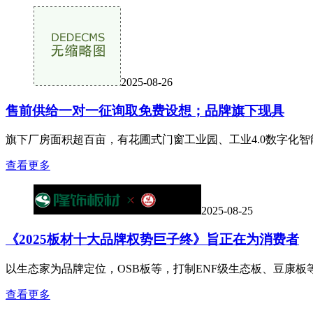
2025-08-26
售前供给一对一征询取免费设想；品牌旗下现具
旗下厂房面积超百亩，有花圃式门窗工业园、工业4.0数字化智能
查看更多
2025-08-25
《2025板材十大品牌权势巨子终》旨正在为消费者
以生态家为品牌定位，OSB板等，打制ENF级生态板、豆康板
查看更多