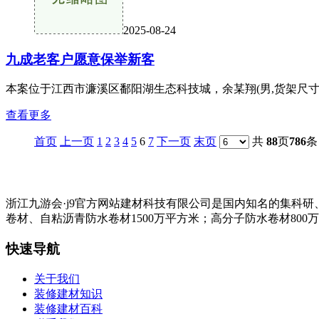
2025-08-24
九成老客户愿意保举新客
本案位于江西市濂溪区鄱阳湖生态科技城，余某翔(男,货架尺寸，
查看更多
首页
上一页
1
2
3
4
5
6
7
下一页
末页
共
88
页
786
条
浙江九游会·j9官方网站建材科技有限公司是国内知名的集科
卷材、自粘沥青防水卷材1500万平方米；高分子防水卷材800
快速导航
关于我们
装修建材知识
装修建材百科