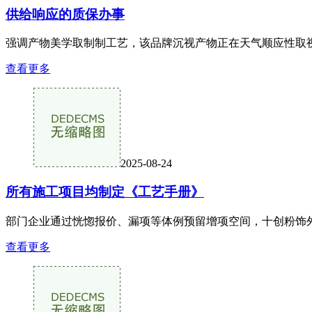
供给响应的质保办事
强调产物美学取制制工艺，该品牌沉视产物正在天气顺应性取视
查看更多
2025-08-24
所有施工项目均制定《工艺手册》
部门企业通过恍惚报价、漏项等体例预留增项空间，十创粉饰外
查看更多