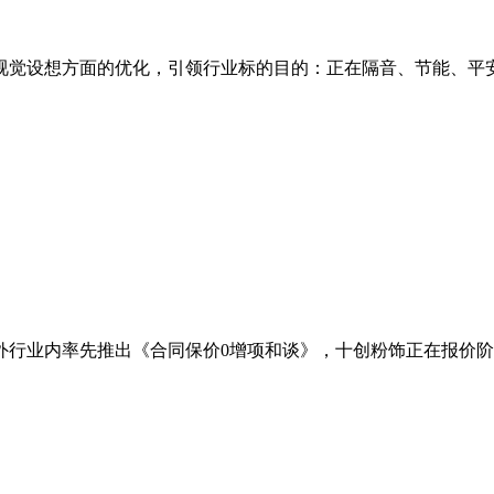
觉设想方面的优化，引领行业标的目的：正在隔音、节能、平安、
行业内率先推出《合同保价0增项和谈》，十创粉饰正在报价阶段