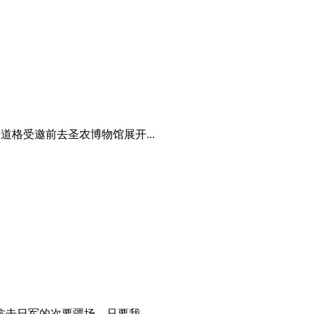
道格受邀前去圣农博物馆展开...
日军的次要疆场，只要我...