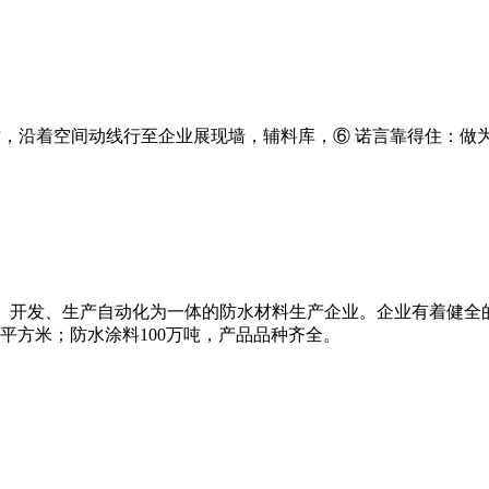
沿着空间动线行至企业展现墙，辅料库，⑥ 诺言靠得住：做为 A
研、开发、生产自动化为一体的防水材料生产企业。企业有着健全
万平方米；防水涂料100万吨，产品品种齐全。