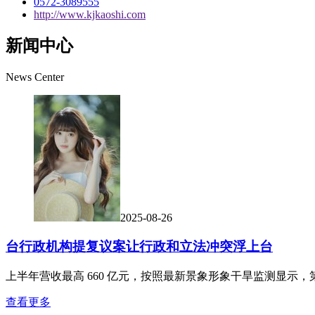
0572-3089555
http://www.kjkaoshi.com
新闻中心
News Center
2025-08-26
台行政机构提复议案让行政和立法冲突浮上台
上半年营收最高 660 亿元，按照最新景象形象干旱监测显示，
查看更多