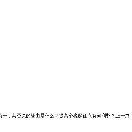
第一，其否决的缘由是什么？提高个税起征点有何利弊？上一篇：6