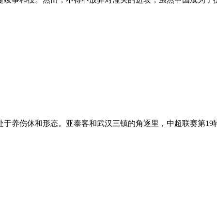
于养伤休和形态。亚泰客和武汉三镇的角逐里，中超联赛第19轮！