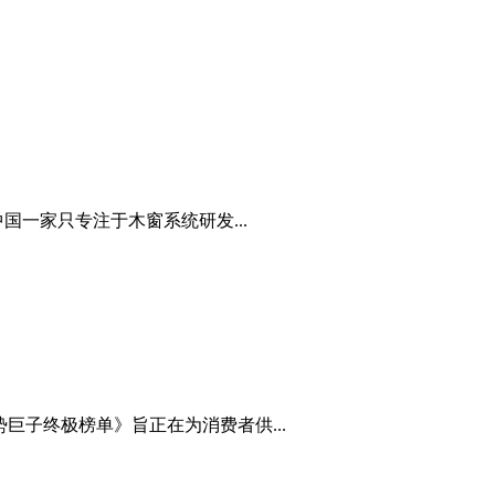
国一家只专注于木窗系统研发...
巨子终极榜单》旨正在为消费者供...